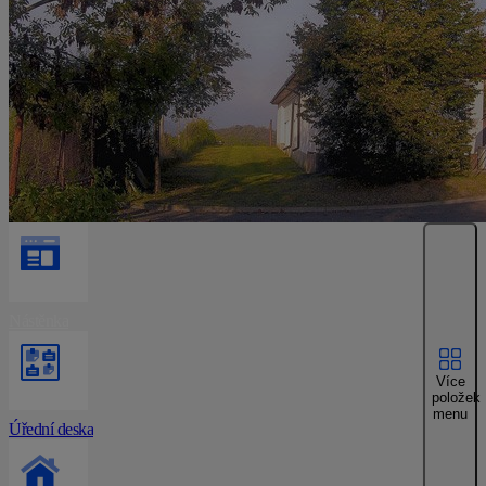
Nástěnka
Více
položek
menu
Úřední deska